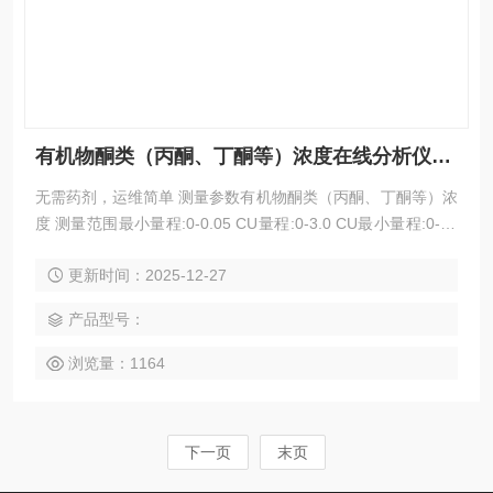
有机物酮类（丙酮、丁酮等）浓度在线分析仪（ppm ~ %）
无需药剂，运维简单 测量参数有机物酮类（丙酮、丁酮等）浓
度 测量范围最小量程:0-0.05 CU量程:0-3.0 CU最小量程:0-20
0 ppm量程:0-40% 技术原理紫外光谱吸收法 应用领域制药行
更新时间：2025-12-27
业，新能源行业，双氧水行业，炼油行业，电子半导体，氯碱
化工，食品生化行业，石化行业，机械加工行业
产品型号：
浏览量：1164
下一页
末页