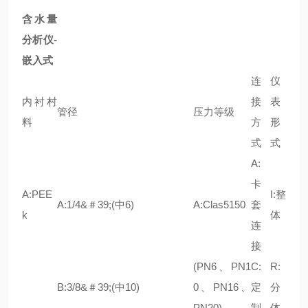
含水量
分析仪-
嵌入式
连
仪
内衬村
接
表
管径
压力等级
料
方
形
式
式
A:
卡
A:PEE
I:整
A:1/4&＃39;(中6)
A:Clas5150
套
k
体
连
接
(PN6、PN1
C:
R:
B:3/8&＃39;(中10)
0、PN16、
定
分
PN20)
制
体