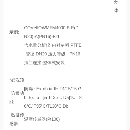
分
体
COrrefIOWMFM4000-B-E(D
示例:
N20)-A(PN16)-B-1
含水量分析仪·内衬材料 PTFE
·管径 DN20·压力等级 PN16·
法兰连接·整体式安装
*必洗顶
防爆: Ex db ia llc T4/T5/T6 G
·防爆功
b; Ex tb [ia T135°c Da]1C T8
能
0°C/ T95°C/T130°C Db
·温度传
温度传感器(Pt100)
感器