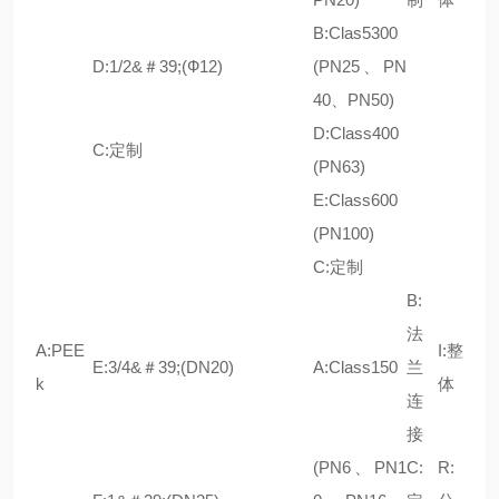
B:Clas5300
D:1/2&＃39;(Ф12)
(PN25、PN
40、PN50)
D:Class400
C:定制
(PN63)
E:Class600
(PN100)
C:定制
B:
法
A:PEE
I:整
E:3/4&＃39;(DN20)
A:Class150
兰
k
体
连
接
(PN6、PN1
C:
R: