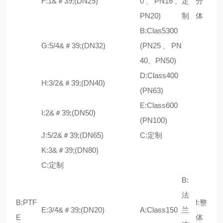
F:1&＃39;(DN25)
0、PN16、
定
分
PN20)
制
体
B:Clas5300
G:5/4&＃39;(DN32)
(PN25、PN
40、PN50)
D:Class400
H:3/2&＃39;(DN40)
(PN63)
E:Class600
I:2&＃39;(DN50)
(PN100)
J:5/2&＃39;(DN65)
C:定制
K:3&＃39;(DN80)
C:定制
B:
法
B:PTF
I:整
E:3/4&＃39;(DN20)
A:Class150
兰
E
体