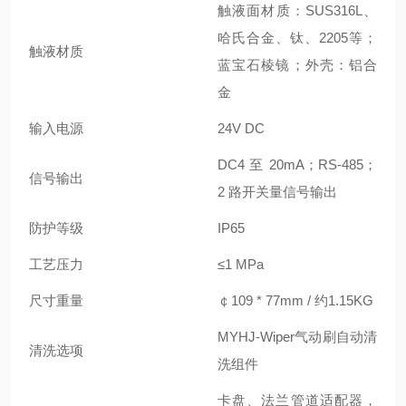
触液面材质：SUS316L、
哈氏合金、钛、2205等；
触液材质
蓝宝石棱镜；外壳：铝合
金
输入电源
24V DC
DC4 至 20mA；RS-485；
信号输出
2 路开关量信号输出
防护等级
IP65
工艺压力
≤1 MPa
尺寸重量
￠109 * 77mm / 约1.15KG
MYHJ-Wiper气动刷自动清
清洗选项
洗组件
卡盘、法兰管道适配器，