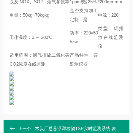
以及 NOX、SO2、烟气参数等
1ppm或≦25%
*200mmmm
是否支持加工
重量：50kg~70kgkg
电源：220
定制：是
类型：碳排
功率：220v50
工作温度：0 ～ 300℃
放在线监测
hzw
仪
适用范围：烟气排放二氧化碳
产品特性：碳
CO2浓度在线监测
监测仪器
木炭厂总悬浮颗粒物TSP实时监测系统 麦越M-2060型
上一个：