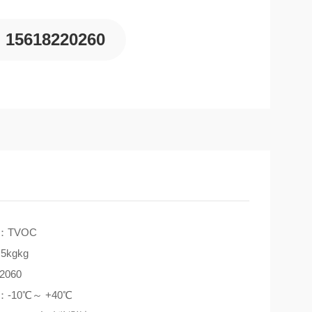
15618220260
：TVOC
5kgkg
060
-10℃～ +40℃