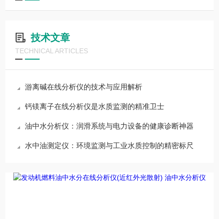
技术文章
TECHNICAL ARTICLES
游离碱在线分析仪的技术与应用解析
钙镁离子在线分析仪是水质监测的精准卫士
油中水分析仪：润滑系统与电力设备的健康诊断神器
水中油测定仪：环境监测与工业水质控制的精密标尺