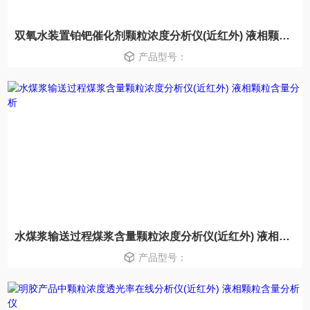
双氧水装置铂钯催化剂颗粒浓度分析仪(近红外) 液相颗粒含量分析
产品型号：
水煤浆输送过程煤浆含量颗粒浓度分析仪(近红外) 液相颗粒含量分析
产品型号：