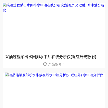
采油过程采出水回排水中油在线分析仪(近红外光散射) 水中油分析仪
产品型号：