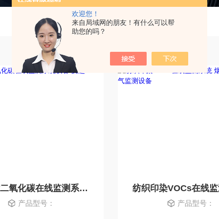
欢迎您！
来自局域网的朋友！有什么可以帮
助您的吗？
发电站二氧化碳在线监测系统设备 麦越M-3000C
产品型号：
产品型号：