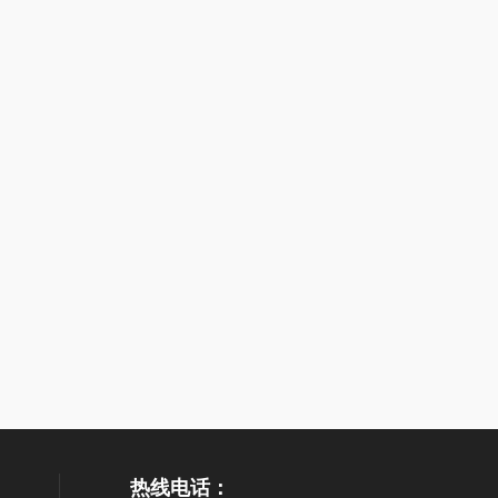
热线电话：