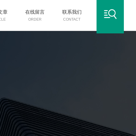
文章
在线留言
联系我们
CLE
ORDER
CONTACT