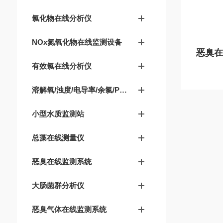
氯化物在线分析仪
NOx氮氧化物在线监测设备
有效氯在线分析仪
溶解氧/浊度/电导率/余氯/PH/ORP
小型水质监测站
总藻在线测量仪
恶臭在线监测系统
大肠菌群分析仪
恶臭气体在线监测系统