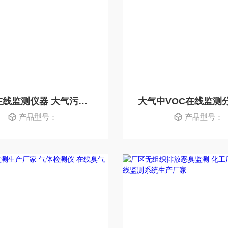
vocs在线监测仪器 大气污染源监测设备GC-FID
产品型号：
产品型号：