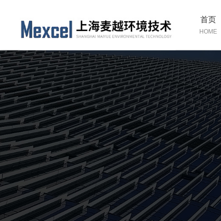
首页
HOME