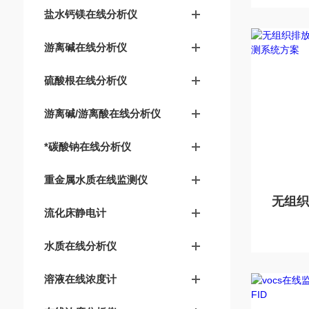
盐水钙镁在线分析仪
游离碱在线分析仪
硫酸根在线分析仪
游离碱/游离酸在线分析仪
*碳酸钠在线分析仪
重金属水质在线监测仪
流化床静电计
水质在线分析仪
溶液在线浓度计