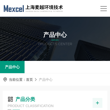
产品中心
PRODUCTS CENTER
产品中心
当前位置：
首页
产品中心
产品分类
PRODUCT CLASSIFICATION